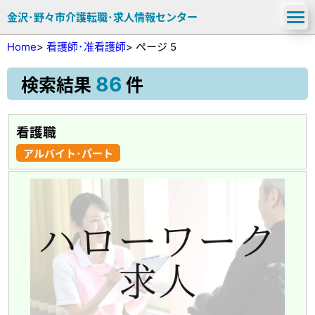
金沢･野々市介護転職･求人情報センター
Home
>
看護師･准看護師
>
ページ 5
86
検索結果
件
看護職
アルバイト･パート