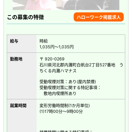
この募集の特徴
ハローワーク掲載求人
給与
時給
1,035円～1,035円
勤務地
〒 920-0269
石川県河北郡内灘町白帆台2丁目527番地 う
ちくる内灘ハマナス
受動喫煙対策：あり(屋内禁煙)
受動喫煙対策に関する特記事項：
敷地内喫煙所あり
就業時間
変形労働時間制(1か月単位)
(1)17時00分～9時00分