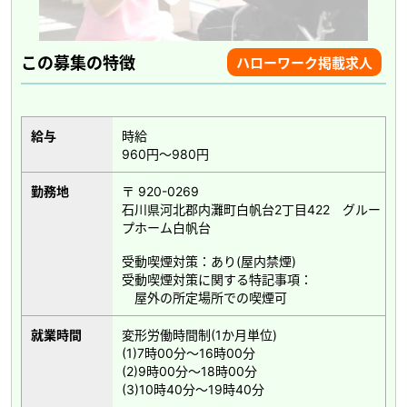
この募集の特徴
ハローワーク掲載求人
給与
時給
960円～980円
勤務地
〒 920-0269
石川県河北郡内灘町白帆台2丁目422 グルー
プホーム白帆台
受動喫煙対策：あり(屋内禁煙)
受動喫煙対策に関する特記事項：
屋外の所定場所での喫煙可
就業時間
変形労働時間制(1か月単位)
(1)7時00分～16時00分
(2)9時00分～18時00分
(3)10時40分～19時40分