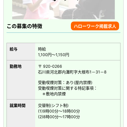
この募集の特徴
ハローワーク掲載求人
給与
時給
1,100円～1,150円
勤務地
〒 920-0266
石川県河北郡内灘町字大根布1－31－8
受動喫煙対策：あり(屋内禁煙)
受動喫煙対策に関する特記事項：
＊敷地内禁煙
就業時間
交替制(シフト制)
(1)9時00分～18時00分
(2)8時00分～17時00分