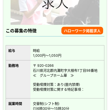
この募集の特徴
ハローワーク掲載求人
給与
時給
1,000円～1,050円
勤務地
〒 920-0266
石川県河北郡内灘町字大根布1丁目98番地
≪ グループホーム華 ≫
受動喫煙対策：あり(屋内禁煙)
受動喫煙対策に関する特記事項：
就業時間
交替制(シフト制)
(1)6時30分～15時30分