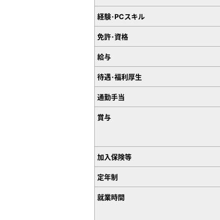
経験･PCスキル
免許･資格
給与
待遇･福利厚生
通勤手当
賞与
加入保険等
定年制
就業時間