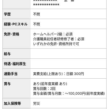
※※※※※※※※※※※※
学歴
不問
経験･PCスキル
不問
免許･資格
ホームヘルパー2級：必須
介護職員初任者研修修了者：必須
いずれかの免許･資格所持で可
給与
待遇･福利厚生
通勤手当
実費支給(上限あり)：日額 300円
賞与
あり(前年度実績 あり)
賞与回数：2回
賞与金額/賞与月数：～100,000円(前年度実績)
加入保険等
労災