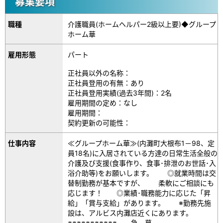
募集要項
職種
介護職員(ホームヘルパー2級以上要)◆グループ
ホーム華
雇用形態
パート
正社員以外の名称：
正社員登用の有無：あり
正社員登用実績(過去3年間)：2名
雇用期間の定め：なし
雇用期間：
契約更新の可能性：
仕事内容
≪グループホーム華≫(内灘町大根布1－98、定
員18名)に入居されている方達の日常生活全般の
介護及び支援(食事作り、食事･排泄のお世話･入
浴介助等)をお願いします。 ◎就業時間は交
替制勤務が基本ですが、 柔軟にご相談にも
応じます！ ◎業績･職務能力に応じた「昇
給」「賞与支給」があります。 ※勤務先施
設は、アルビス内灘店近くにあります。
※※※※※※※※※※※ 急 募