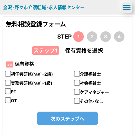
金沢･野々市介護転職･求人情報センター
無料相談登録フォーム
STEP
1
2
3
4
ステップ1
保有資格を選択
保有資格
必須
初任者研修(ﾍﾙﾊﾟｰ2級)
介護福祉士
実務者研修(ﾍﾙﾊﾟｰ1級)
社会福祉士
PT
ケアマネジャー
OT
その他･なし