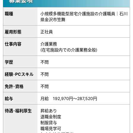
募集要項
職種
小規模多機能型居宅介護施設の介護職員｜石川
県金沢市笠舞
雇用形態
正社員
仕事内容
介護業務
(在宅施設内での介護業務全般)
学歴
不問
経験･PCスキル
不問
免許･資格
不問
給与
月給 192,970円～287,520円
待遇･福利厚生
昇給あり
退職金制度
制服貸与
職場見学可