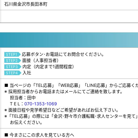
石川県金沢市長田本町
応募ボタン･お電話にてお問合せください。
STEP1
面接（人事担当者）
STEP2
内定（内定まで1週間程度）
STEP3
入社
STEP4
■ 当ページの「TEL応募」「WEB応募」「LINE応募」からご応募く
※ 採用担当者からお電話またはメールにてご連絡を致します。
担当者：田中
T E L：
070-1353-1069
※ 面接日程や見学希望日などご希望があればお伝え下さい。
※「TEL応募」の際には「金沢･野々市介護転職･求人センターを見て
お伝えください。
■ 今まさにこの求人を見ている方へ