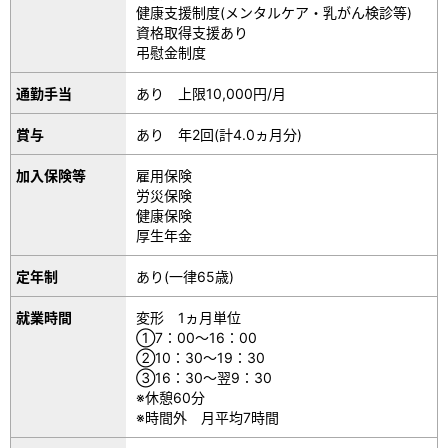
健康支援制度(メンタルケア・乳がん検診等)
資格取得支援あり
弔慰金制度
通勤手当
あり 上限10,000円/月
賞与
あり 年2回(計4.0ヵ月分)
加入保険等
雇用保険
労災保険
健康保険
厚生年金
定年制
あり(一律65歳)
就業時間
変形 1ヵ月単位
①7：00～16：00
②10：30～19：30
③16：30～翌9：30
※休憩60分
※時間外 月平均7時間