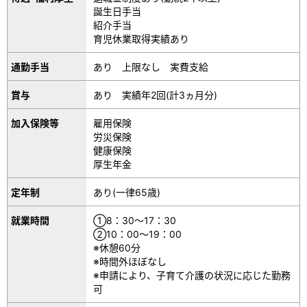
誕生日手当
紹介手当
育児休業取得実績あり
通勤手当
あり 上限なし 実費支給
賞与
あり 実績年2回(計3ヵ月分)
加入保険等
雇用保険
労災保険
健康保険
厚生年金
定年制
あり(一律65歳)
就業時間
①8：30～17：30
②10：00～19：00
※休憩60分
※時間外ほぼなし
※申請により、子育て介護の状況に応じた勤務
可