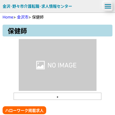
金沢･野々市介護転職･求人情報センター
Home
>
金沢市
>
保健師
保健師
ハローワーク掲載求人