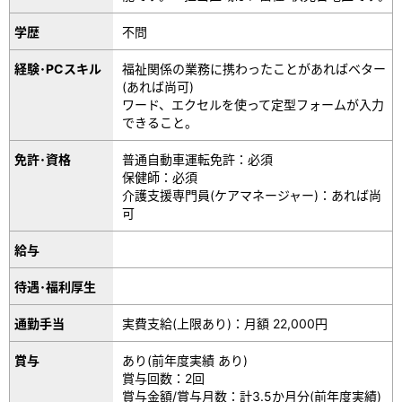
学歴
不問
経験･PCスキル
福祉関係の業務に携わったことがあればベター
(あれば尚可)
ワード、エクセルを使って定型フォームが入力
できること。
免許･資格
普通自動車運転免許：必須
保健師：必須
介護支援専門員(ケアマネージャー)：あれば尚
可
給与
待遇･福利厚生
通勤手当
実費支給(上限あり)：月額 22,000円
賞与
あり(前年度実績 あり)
賞与回数：2回
賞与金額/賞与月数：計3.5か月分(前年度実績)