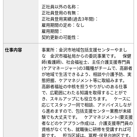
正社員以外の名称：
正社員登用の有無：
正社員登用実績(過去3年間)：
雇用期間の定め：なし
雇用期間：
契約更新の可能性：
仕事内容
事業所：金沢市地域包括支援センターやまし
な 金沢市福祉局からの委託事業です。 保健
師(看護師)、社会福祉士、主任介護支援専門員
(ケアマネージャー)の3職種がチームで、高齢者
が地域で生活できるよう、相談や介護予防、実
態把握、ケアマネジメント等に取組みます。
高齢者福祉の中核を担うやりがいのある仕事
で、広範囲にわたる知識を取得することがで
き、スキルアップにも役立ちます。 ケースに
応じてスタッフ一同で相談、アドバイスしなが
ら進めますので、包括支援センター業務が未経
験でも大丈夫です。 ケアマネジメント(要支援
者などのケアプラン作成)は、介護支援専門員の
資格がなくても、就職後に研修を受講すれば可
能です。 担当区域は、冨樫･伏見台地区です。