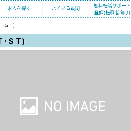
無料転職サポー
求人を探す
よくある質問
登録(転職者向け)
･ＳＴ)
･ＳＴ)