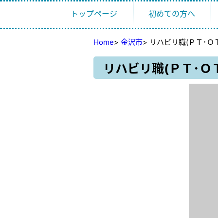
トップページ
初めての方へ
Home
>
金沢市
>
リハビリ職(ＰＴ･ＯＴ
リハビリ職(ＰＴ･ＯＴ