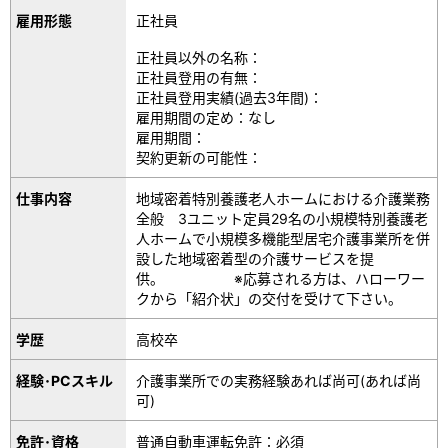
雇用形態
正社員
正社員以外の名称：
正社員登用の有無：
正社員登用実績(過去3年間)：
雇用期間の定め：なし
雇用期間：
契約更新の可能性：
仕事内容
地域密着特別養護老人ホームにおける介護業務
全般 3ユニット定員29名の小規模特別養護老
人ホームで小規模多機能型居宅介護事業所を併
設した地域密着型の介護サービスを提
供。 ※応募される方は、ハローワー
クから「紹介状」の交付を受けて下さい。
学歴
高校卒
経験･PCスキル
介護事業所での実務経験あれば尚可(あれば尚
可)
免許･資格
普通自動車運転免許：必須