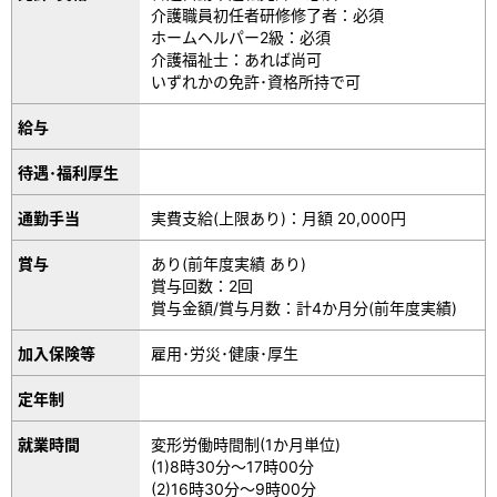
介護職員初任者研修修了者：必須
ホームヘルパー2級：必須
介護福祉士：あれば尚可
いずれかの免許･資格所持で可
給与
待遇･福利厚生
通勤手当
実費支給(上限あり)：月額 20,000円
賞与
あり(前年度実績 あり)
賞与回数：2回
賞与金額/賞与月数：計4か月分(前年度実績)
加入保険等
雇用･労災･健康･厚生
定年制
就業時間
変形労働時間制(1か月単位)
(1)8時30分～17時00分
(2)16時30分～9時00分