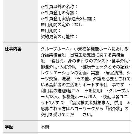
正社員以外の名称：
正社員登用の有無：
正社員登用実績(過去3年間)：
雇用期間の定め：なし
雇用期間：
契約更新の可能性：
仕事内容
グループホーム、小規模多機能ホームにおける
介護業務全般 日常生活支援に関する業務全
般 ･着替え、身のまわりのアシスト･食事介助･
排泄介助･入浴介助 ･健康チェックとその記録･
レクリエーションの企画、実施 ･居室清掃、シ
ーツ交換、洗濯 ･その他、介護を必要とされて
いる高齢者の生活をサポートする仕 事です ･
利用者の送迎(軽四ＡＴ車を使用) ･グループホ
ーム18人、多機能ホーム29人 ･夜勤は各ユニ
ット1人ずつ 「震災被災者対象求人」併用 ＊
応募される方はハローワークから「紹介状」の
交付を受けてくだ さい。
学歴
不問