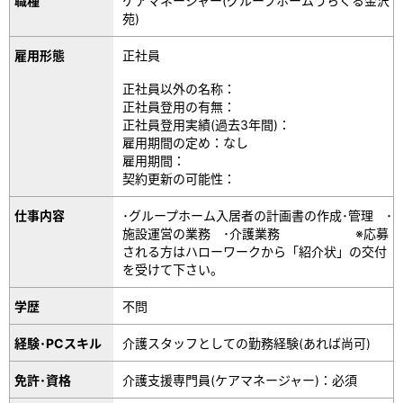
職種
ケアマネージャー(グループホームうちくる金沢
苑)
雇用形態
正社員
正社員以外の名称：
正社員登用の有無：
正社員登用実績(過去3年間)：
雇用期間の定め：なし
雇用期間：
契約更新の可能性：
仕事内容
･グループホーム入居者の計画書の作成･管理 ･
施設運営の業務 ･介護業務 ※応募
される方はハローワークから「紹介状」の交付
を受けて下さい。
学歴
不問
経験･PCスキル
介護スタッフとしての勤務経験(あれば尚可)
免許･資格
介護支援専門員(ケアマネージャー)：必須