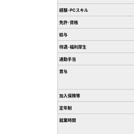
経験･PCスキル
免許･資格
給与
待遇･福利厚生
通勤手当
賞与
加入保険等
定年制
就業時間