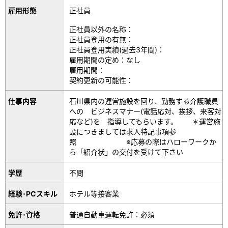
雇用形態
正社員
正社員以外の名称：
正社員登用の有無：
正社員登用実績(過去3年間)：
雇用期間の定め：なし
雇用期間：
契約更新の可能性：
仕事内容
石川県内の運営施設を回り、勤務する介護職員
への ビジネスマナー(電話応対、挨拶、来客対
応など)を 指導してもらいます。 ＊運営施
設につきましては求人特記事項参
照 ※応募の際はハローワークか
ら「紹介状」の交付を受けて下さい
学歴
不問
経験･PCスキル
ホテル等接客業
免許･資格
普通自動車運転免許：必須