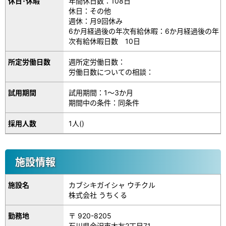
休日･休暇
年間休日数：108日
休日：その他
週休：月9回休み
6か月経過後の年次有給休暇：6か月経過後の年
次有給休暇日数 10日
所定労働日数
週所定労働日数：
労働日数についての相談：
試用期間
試用期間：1～3か月
期間中の条件：同条件
採用人数
1人()
施設情報
施設名
カブシキガイシャ ウチクル
株式会社 うちくる
勤務地
〒 920-8205
石川県金沢市大友2丁目71