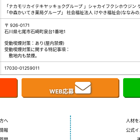
「ナカモリカイテキヤッキョクグループ 」シャカイフクシホウジン 
「中森かいてき薬局グループ」 社会福祉法人 けやき福祉会(ななみの
〒 926-0171
石川県七尾市石崎町泉台1番地1
受動喫煙対策：あり(屋内禁煙)
受動喫煙対策に関する特記事項：
敷地内も禁煙。
17030-01259011
WEB応募
方へ
人材を
情報
公式イ
質問