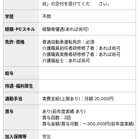
状」の交付を受けてくだ さい。
学歴
不問
経験･PCスキル
経験者優遇(あれば尚可)
免許･資格
普通自動車運転免許：必須
介護職員初任者研修修了者：あれば尚可
介護職員実務者研修修了者：あれば尚可
介護福祉士：あれば尚可
給与
待遇･福利厚生
通勤手当
実費支給(上限あり)：月額 20,000円
賞与
あり(前年度実績 あり)
賞与回数：2回
賞与金額/賞与月数：～300,000円(前年度実績)
加入保険等
労災