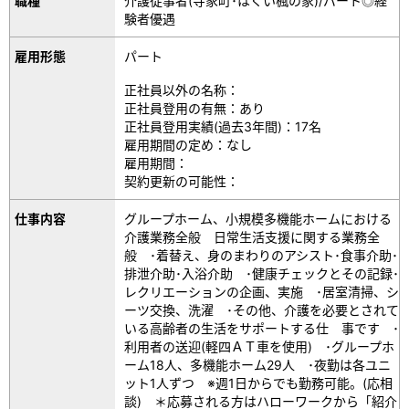
職種
介護従事者(寺家町･はくい楓の家)/パート◎経
験者優遇
雇用形態
パート
正社員以外の名称：
正社員登用の有無：あり
正社員登用実績(過去3年間)：17名
雇用期間の定め：なし
雇用期間：
契約更新の可能性：
仕事内容
グループホーム、小規模多機能ホームにおける
介護業務全般 日常生活支援に関する業務全
般 ･着替え、身のまわりのアシスト･食事介助･
排泄介助･入浴介助 ･健康チェックとその記録･
レクリエーションの企画、実施 ･居室清掃、シ
ーツ交換、洗濯 ･その他、介護を必要とされて
いる高齢者の生活をサポートする仕 事です ･
利用者の送迎(軽四ＡＴ車を使用) ･グループホ
ーム18人、多機能ホーム29人 ･夜勤は各ユニ
ット1人ずつ ※週1日からでも勤務可能。(応相
談) ＊応募される方はハローワークから「紹介