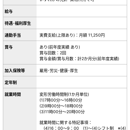
給与
待遇･福利厚生
通勤手当
実費支給(上限あり)：月額 11,250円
賞与
あり(前年度実績 あり)
賞与回数：2回
賞与金額/賞与月数：計2か月分(前年度実績)
加入保険等
雇用･労災･健康･厚生
定年制
就業時間
変形労働時間制(1か月単位)
(1)7時00分～16時00分
(2)9時00分～18時00分
(3)11時00分～20時00分
就業時間に関する特記事項：
(4)16：00～9：00 (1)～(4)シフト制 ※(4)