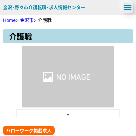
金沢･野々市介護転職･求人情報センター
Home
>
金沢市
>
介護職
介護職
ハローワーク掲載求人