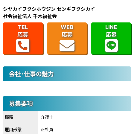
シヤカイフクシホウジン センギフクシカイ
社会福祉法人 千木福祉会
TEL
WEB
LINE
応募
応募
応募
会社･仕事の魅力
募集要項
職種
介護士
雇用形態
正社員