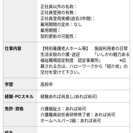
正社員以外の名称：
正社員登用の有無：
正社員登用実績(過去3年間)：
雇用期間の定め：なし
雇用期間：
契約更新の可能性：
仕事内容
【特別養護老人ホーム等】 施設利用者の日常
生活全般の介護･送迎 「いしかわ魅力ある
福祉職場認定制度 認定事業所」 ※応
募される方は、ハローワークから「紹介状」の
交付を受けて下さい。
学歴
高校卒
経験･PCスキル
経験あれば尚良し(あれば尚可)
免許･資格
介護福祉士：あれば尚可
介護職員初任者研修修了者：あれば尚可
ホームヘルパー2級：あれば尚可
給与