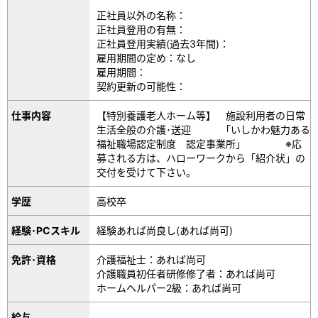
正社員以外の名称：
正社員登用の有無：
正社員登用実績(過去3年間)：
雇用期間の定め：なし
雇用期間：
契約更新の可能性：
仕事内容
【特別養護老人ホーム等】 施設利用者の日常
生活全般の介護･送迎 「いしかわ魅力ある
福祉職場認定制度 認定事業所」 ※応
募される方は、ハローワークから「紹介状」の
交付を受けて下さい。
学歴
高校卒
経験･PCスキル
経験あれば尚良し(あれば尚可)
免許･資格
介護福祉士：あれば尚可
介護職員初任者研修修了者：あれば尚可
ホームヘルパー2級：あれば尚可
給与