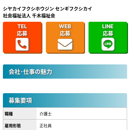
シヤカイフクシホウジン センギフクシカイ
社会福祉法人 千木福祉会
TEL
WEB
LINE
応募
応募
応募
会社･仕事の魅力
募集要項
職種
介護士
雇用形態
正社員