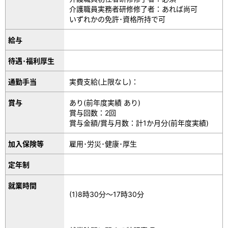
介護職員実務者研修修了者：あれば尚可
いずれかの免許･資格所持で可
給与
待遇･福利厚生
通勤手当
実費支給(上限なし)：
賞与
あり(前年度実績 あり)
賞与回数：2回
賞与金額/賞与月数：計1か月分(前年度実績)
加入保険等
雇用･労災･健康･厚生
定年制
就業時間
(1)8時30分～17時30分