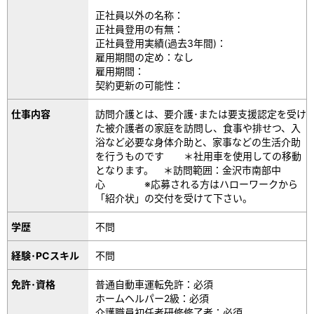
正社員以外の名称：
正社員登用の有無：
正社員登用実績(過去3年間)：
雇用期間の定め：なし
雇用期間：
契約更新の可能性：
仕事内容
訪問介護とは、要介護･または要支援認定を受け
た被介護者の家庭を訪問し、食事や排せつ、入
浴など必要な身体介助と、家事などの生活介助
を行うものです ＊社用車を使用しての移動
となります。 ＊訪問範囲：金沢市南部中
心 ※応募される方はハローワークから
「紹介状」の交付を受けて下さい。
学歴
不問
経験･PCスキル
不問
免許･資格
普通自動車運転免許：必須
ホームヘルパー2級：必須
介護職員初任者研修修了者：必須