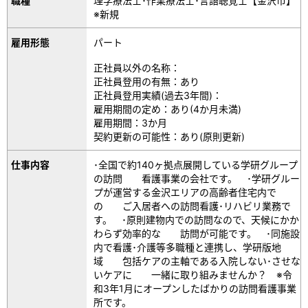
職種
理学療法士･作業療法士･言語聴覚士【金沢市】
※新規
雇用形態
パート
正社員以外の名称：
正社員登用の有無：あり
正社員登用実績(過去3年間)：
雇用期間の定め：あり(4か月未満)
雇用期間：3か月
契約更新の可能性：あり(原則更新)
仕事内容
･全国で約140ヶ拠点展開している学研グループ
の訪問 看護事業の会社です。 ･学研グルー
プが運営する金沢エリアの高齢者住宅内で
の ご入居者への訪問看護･リハビリ業務で
す。 ･原則建物内での訪問なので、天候にかか
わらず効率的な 訪問が可能です。 ･同施設
内で看護･介護等多職種と連携し、学研版地
域 包括ケアの主軸である入院しない･させな
いケアに 一緒に取り組みませんか？ ※令
和3年1月にオープンしたばかりの訪問看護事業
所です。