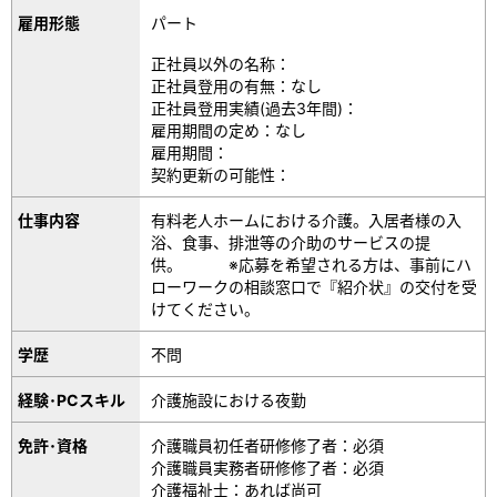
雇用形態
パート
正社員以外の名称：
正社員登用の有無：なし
正社員登用実績(過去3年間)：
雇用期間の定め：なし
雇用期間：
契約更新の可能性：
仕事内容
有料老人ホームにおける介護。入居者様の入
浴、食事、排泄等の介助のサービスの提
供。 ※応募を希望される方は、事前にハ
ローワークの相談窓口で『紹介状』の交付を受
けてください。
学歴
不問
経験･PCスキル
介護施設における夜勤
免許･資格
介護職員初任者研修修了者：必須
介護職員実務者研修修了者：必須
介護福祉士：あれば尚可