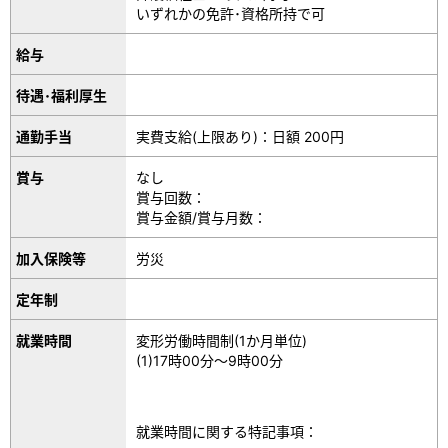
いずれかの免許･資格所持で可
給与
待遇･福利厚生
通勤手当
実費支給(上限あり)：日額 200円
賞与
なし
賞与回数：
賞与金額/賞与月数：
加入保険等
労災
定年制
就業時間
変形労働時間制(1か月単位)
(1)17時00分～9時00分
就業時間に関する特記事項：