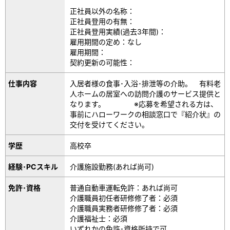
正社員以外の名称：
正社員登用の有無：
正社員登用実績(過去3年間)：
雇用期間の定め：なし
雇用期間：
契約更新の可能性：
仕事内容
入居者様の食事･入浴･排泄等の介助。 有料老
人ホームの居室への訪問介護のサービス提供と
なります。 ※応募を希望される方は、
事前にハローワークの相談窓口で『紹介状』の
交付を受けてください。
学歴
高校卒
経験･PCスキル
介護施設勤務(あれば尚可)
免許･資格
普通自動車運転免許：あれば尚可
介護職員初任者研修修了者：必須
介護職員実務者研修修了者：必須
介護福祉士：必須
いずれかの免許･資格所持で可