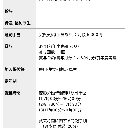
給与
待遇･福利厚生
通勤手当
実費支給(上限あり)：月額 5,000円
賞与
あり(前年度実績 あり)
賞与回数：2回
賞与金額/賞与月数：計3か月分(前年度実績)
加入保険等
雇用･労災･健康･厚生
定年制
就業時間
変形労働時間制(1か月単位)
(1)7時00分～16時00分
(2)8時30分～17時30分
(3)17時00分～9時00分
就業時間に関する特記事項：
(3)夜勤(休憩120分)