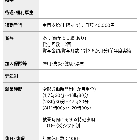
待遇･福利厚生
通勤手当
実費支給(上限あり)：月額 40,000円
賞与
あり(前年度実績 あり)
賞与回数：2回
賞与金額/賞与月数：計3.6か月分(前年度実績)
加入保険等
雇用･労災･健康･厚生
定年制
就業時間
変形労働時間制(1か月単位)
(1)7時30分～16時30分
(2)8時30分～17時30分
(3)11時00分～20時00分
就業時間に関する特記事項：
(1)～(3)シフト制
休日･休暇
年間休日数：109日