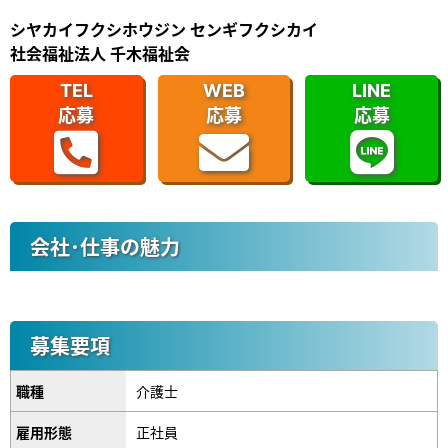
シヤカイフクシホウジン センギフクシカイ
社会福祉法人 千木福祉会
TEL
WEB
LINE
応募
応募
応募
会社･仕事の魅力
募集要項
職種
介護士
雇用形態
正社員