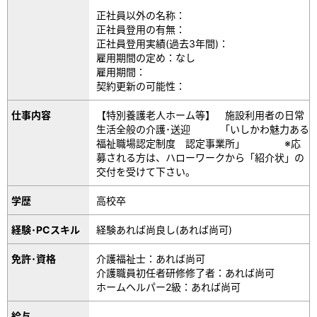
正社員以外の名称：
正社員登用の有無：
正社員登用実績(過去3年間)：
雇用期間の定め：なし
雇用期間：
契約更新の可能性：
仕事内容
【特別養護老人ホーム等】 施設利用者の日常
生活全般の介護･送迎 「いしかわ魅力ある
福祉職場認定制度 認定事業所」 ※応
募される方は、ハローワークから「紹介状」の
交付を受けて下さい。
学歴
高校卒
経験･PCスキル
経験あれば尚良し(あれば尚可)
免許･資格
介護福祉士：あれば尚可
介護職員初任者研修修了者：あれば尚可
ホームヘルパー2級：あれば尚可
給与