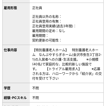
雇用形態
正社員
正社員以外の名称：
正社員登用の有無：
正社員登用実績(過去3年間)：
雇用期間の定め：なし
雇用期間：
契約更新の可能性：
仕事内容
【特別養護老人ホーム】 特別養護老人ホー
ム なんぶやすらぎホーム(金沢市弥生3丁目2‐
1)の入居者への介護･生活支援。 ※小規模
(40名)で家庭的な、比較的新しい施設で
す。 【トライアル雇用求人】 ※応募
される方は、ハローワークから「紹介状」の交
付を受けて下さい
学歴
不問
経験･PCスキル
不問