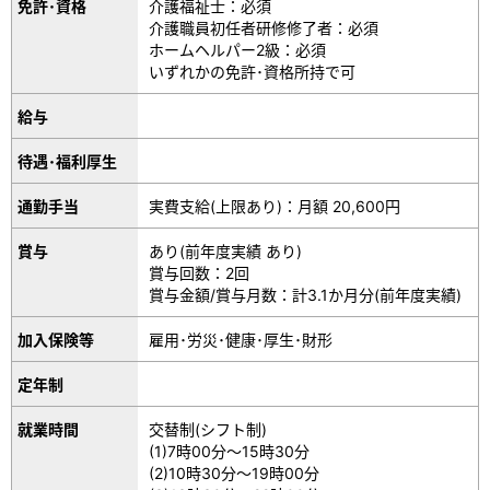
免許･資格
介護福祉士：必須
介護職員初任者研修修了者：必須
ホームヘルパー2級：必須
いずれかの免許･資格所持で可
給与
待遇･福利厚生
通勤手当
実費支給(上限あり)：月額 20,600円
賞与
あり(前年度実績 あり)
賞与回数：2回
賞与金額/賞与月数：計3.1か月分(前年度実績)
加入保険等
雇用･労災･健康･厚生･財形
定年制
就業時間
交替制(シフト制)
(1)7時00分～15時30分
(2)10時30分～19時00分