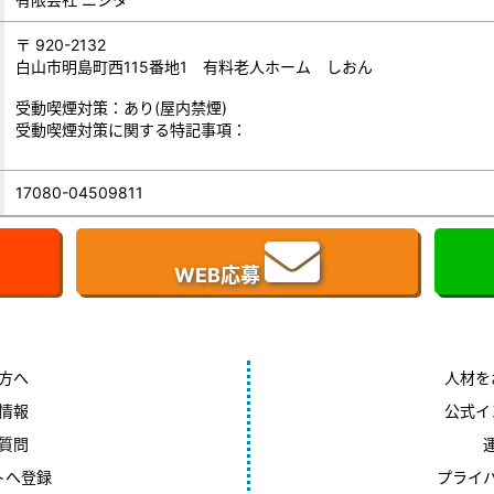
〒 920-2132
白山市明島町西115番地1 有料老人ホーム しおん
受動喫煙対策：あり(屋内禁煙)
受動喫煙対策に関する特記事項：
17080-04509811
WEB応募
方へ
人材を
情報
公式イ
質問
トへ登録
プライ