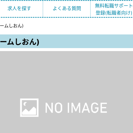
無料転職サポー
求人を探す
よくある質問
登録(転職者向け)
ームしおん)
ームしおん)