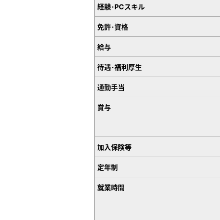
経験･PCスキル
免許･資格
給与
待遇･福利厚生
通勤手当
賞与
加入保険等
定年制
就業時間