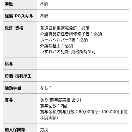
学歴
不問
経験･PCスキル
不問
免許･資格
普通自動車運転免許：必須
介護職員初任者研修修了者：必須
ホームヘルパー2級：必須
介護福祉士：必須
いずれかの免許･資格所持で可
給与
待遇･福利厚生
通勤手当
なし：
賞与
あり(前年度実績 あり)
賞与回数：2回
賞与金額/賞与月数：60,000円～100,000円(前
年度実績)
加入保険等
労災