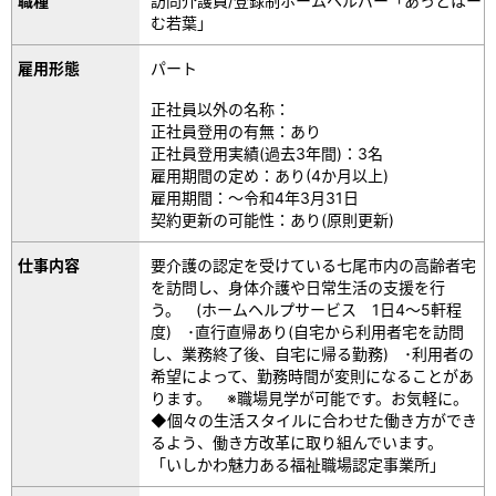
職種
訪問介護員/登録制ホームヘルパー「あっとほー
む若葉」
雇用形態
パート
正社員以外の名称：
正社員登用の有無：あり
正社員登用実績(過去3年間)：3名
雇用期間の定め：あり(4か月以上)
雇用期間：～令和4年3月31日
契約更新の可能性：あり(原則更新)
仕事内容
要介護の認定を受けている七尾市内の高齢者宅
を訪問し、身体介護や日常生活の支援を行
う。 (ホームヘルプサービス 1日4～5軒程
度) ･直行直帰あり(自宅から利用者宅を訪問
し、業務終了後、自宅に帰る勤務) ･利用者の
希望によって、勤務時間が変則になることがあ
ります。 ※職場見学が可能です。お気軽に。
◆個々の生活スタイルに合わせた働き方ができ
るよう、働き方改革に取り組んでいます。
「いしかわ魅力ある福祉職場認定事業所」