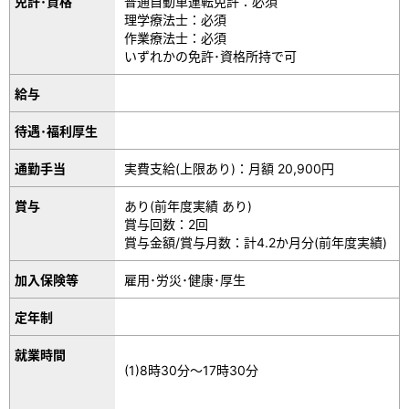
免許･資格
普通自動車運転免許：必須
理学療法士：必須
作業療法士：必須
いずれかの免許･資格所持で可
給与
待遇･福利厚生
通勤手当
実費支給(上限あり)：月額 20,900円
賞与
あり(前年度実績 あり)
賞与回数：2回
賞与金額/賞与月数：計4.2か月分(前年度実績)
加入保険等
雇用･労災･健康･厚生
定年制
就業時間
(1)8時30分～17時30分