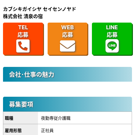
カブシキガイシヤ セイセンノヤド
株式会社 清泉の宿
TEL
WEB
LINE
応募
応募
応募
会社･仕事の魅力
募集要項
職種
夜勤専従介護職
雇用形態
正社員