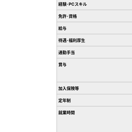
経験･PCスキル
免許･資格
給与
待遇･福利厚生
通勤手当
賞与
加入保険等
定年制
就業時間