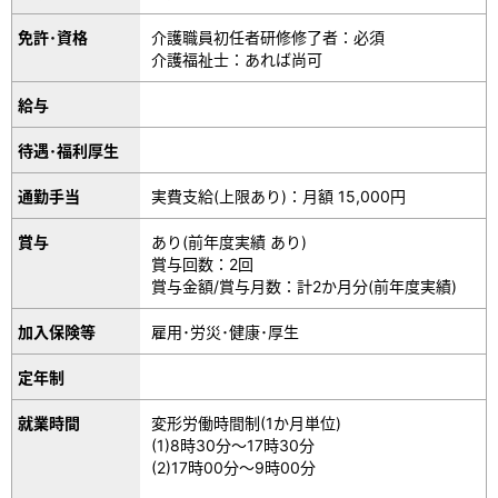
免許･資格
介護職員初任者研修修了者：必須
介護福祉士：あれば尚可
給与
待遇･福利厚生
通勤手当
実費支給(上限あり)：月額 15,000円
賞与
あり(前年度実績 あり)
賞与回数：2回
賞与金額/賞与月数：計2か月分(前年度実績)
加入保険等
雇用･労災･健康･厚生
定年制
就業時間
変形労働時間制(1か月単位)
(1)8時30分～17時30分
(2)17時00分～9時00分