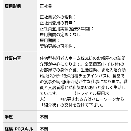
雇用形態
正社員
正社員以外の名称：
正社員登用の有無：
正社員登用実績(過去3年間)：
雇用期間の定め：なし
雇用期間：
契約更新の可能性：
仕事内容
住宅型有料老人ホーム(26床)のお部屋への訪問
介護が中心になります。全室個室(トイレ付)の
お部屋での身体介護、生活援助、また入浴介助
(個浴2か所･特殊浴槽チェアインバス)、食堂で
の食事介助･服薬介助が主な仕事になります。職
員と入居者様とが和気あいあいと楽しく生活し
ています。 【トライアル雇用求
人】 ※応募される方はハローワークから
「紹介状」の交付を受けて下さい。
学歴
不問
経験･PCスキル
不問